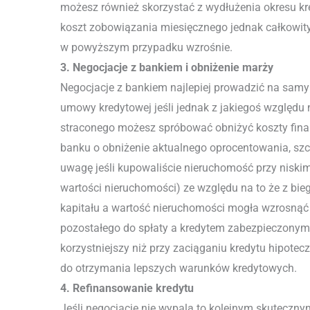
możesz również skorzystać z wydłużenia okresu k
koszt zobowiązania miesięcznego jednak całkowity
w powyższym przypadku wzrośnie.
3. Negocjacje z bankiem i obniżenie marży
Negocjacje z bankiem najlepiej prowadzić na sam
umowy kredytowej jeśli jednak z jakiegoś względu ni
straconego możesz spróbować obniżyć koszty fin
banku o obniżenie aktualnego oprocentowania, szc
uwagę jeśli kupowaliście nieruchomość przy niski
wartości nieruchomości) ze względu na to że z bi
kapitału a wartość nieruchomości mogła wzrosnąć 
pozostałego do spłaty a kredytem zabezpieczonym 
korzystniejszy niż przy zaciąganiu kredytu hipote
do otrzymania lepszych warunków kredytowych.
4. Refinansowanie kredytu
Jeśli negocjacje nie wypalą to kolejnym skuteczn