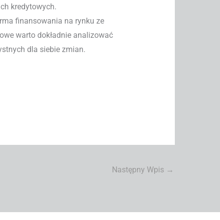
ach kredytowych.
orma finansowania na rynku ze
inowe warto dokładnie analizować
stnych dla siebie zmian.
Następny Wpis
→