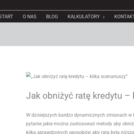
START
O NAS
BLOG
KALKULATORY
KONTAK
Jak obniżyć ratę kredytu – 
W dzisiejszych bardzo dynamicznych zmianach w k
pytanie jakie można zastosować metody aby obniży
kilka sprawdzonych sposobów aby rata była niższa