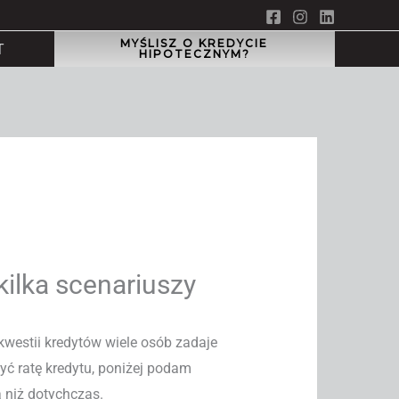
MYŚLISZ O KREDYCIE
T
HIPOTECZNYM?
kilka scenariuszy
westii kredytów wiele osób zadaje
ć ratę kredytu, poniżej podam
 niż dotychczas.