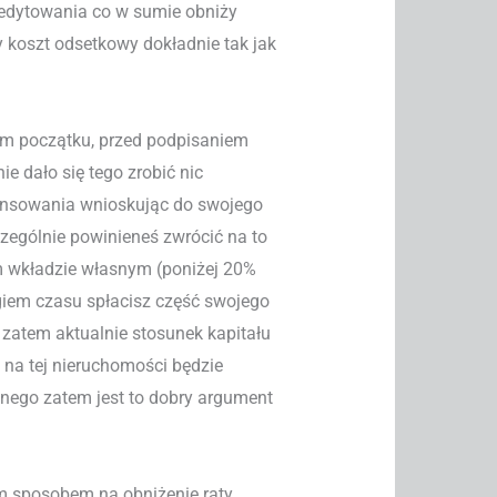
redytowania co w sumie obniży
 koszt odsetkowy dokładnie tak jak
ym początku, przed podpisaniem
e dało się tego zrobić nic
ansowania wnioskując do swojego
zególnie powinieneś zwrócić na to
m wkładzie własnym (poniżej 20%
egiem czasu spłacisz część swojego
zatem aktualnie stosunek kapitału
na tej nieruchomości będzie
cznego zatem jest to dobry argument
ym sposobem na obniżenie raty