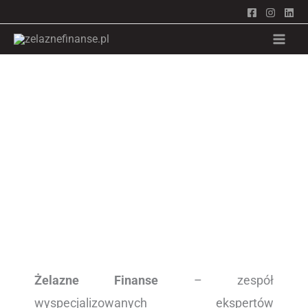
Przejdź
do
treści
O NAS
Żelazne Finanse
– zespół
wyspecjalizowanych ekspertów