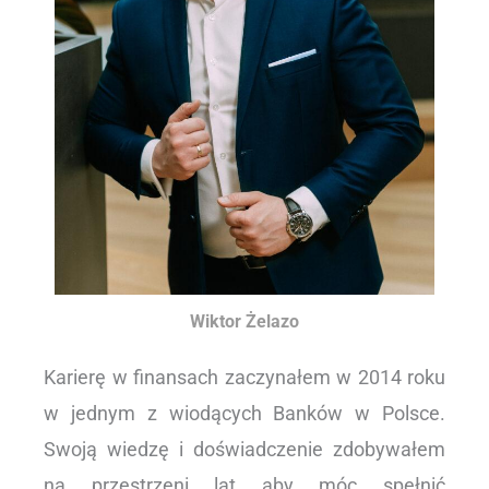
Wiktor Żelazo
Karierę w finansach zaczynałem w 2014 roku
w jednym z wiodących Banków w Polsce.
Swoją wiedzę i doświadczenie zdobywałem
na przestrzeni lat aby móc spełnić