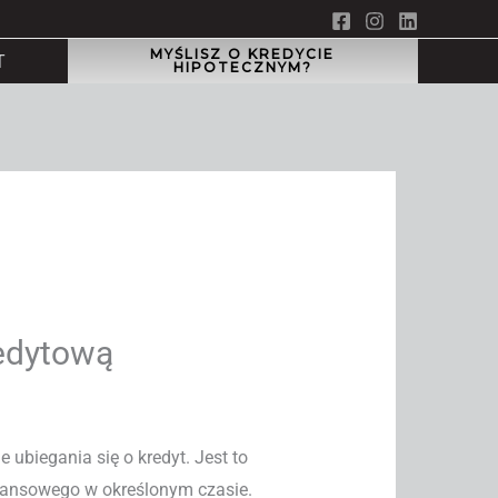
MYŚLISZ O KREDYCIE
T
HIPOTECZNYM?
redytową
ubiegania się o kredyt. Jest to
inansowego w określonym czasie.