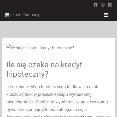
Przejdź
do
treści
Ile się czeka na kredyt
hipoteczny?
Uzyskanie kredytu hipotecznego to dla wielu osób
kluczowy krok w procesie zakupu wymarzonej
nieruchomości. Choć sam wybór mieszkania czy domu
bywa emocjonujący, to etap ubiegania się o