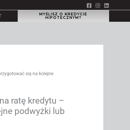
MYŚLISZ O KREDYCIE
T
HIPOTECZNYM?
a ratę kredytu –
ejne podwyżki lub