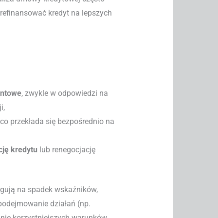
refinansować kredyt na lepszych
entowe
, zwykle w odpowiedzi na
i,
, co przekłada się bezpośrednio na
cję kredytu
lub renegocjację
agują na spadek wskaźników,
podejmowanie działań (np.
nie korzystniejszych warunków.