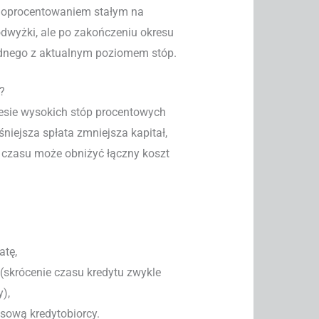
 z oprocentowaniem stałym na
odwyżki, ale po zakończeniu okresu
odnego z aktualnym poziomem stóp.
?
resie wysokich stóp procentowych
iejsza spłata zmniejsza kapitał,
e czasu może obniżyć łączny koszt
atę,
 (skrócenie czasu kredytu zwykle
),
nsową kredytobiorcy.