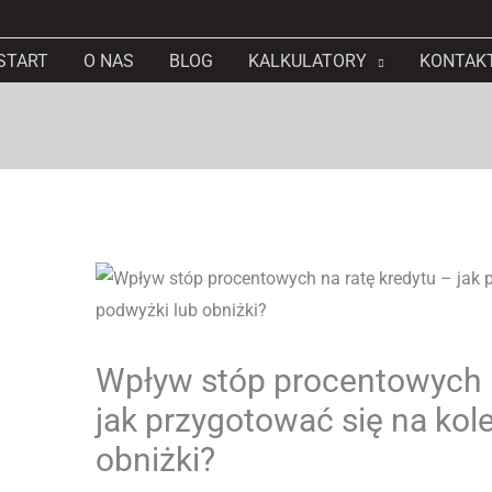
START
O NAS
BLOG
KALKULATORY
KONTAK
Wpływ stóp procentowych n
jak przygotować się na kol
obniżki?