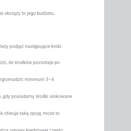
e obciąży to jego budżetu,
leży podjąć następujące kroki:
ić, ile środków pozostaje po
j zgromadzić minimum 3–6
e, gdy posiadamy środki ulokowane
nk oferuje taką opcję, może to
aliza umowy kredytowej często