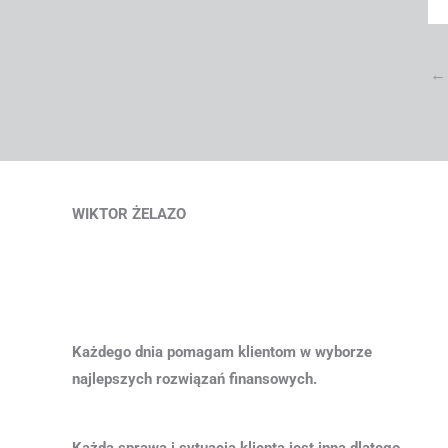
←
WIKTOR ŻELAZO
Każdego dnia pomagam klientom w wyborze
najlepszych rozwiązań finansowych.
Każda sprawa i sytuacja klienta jest inna dlatego