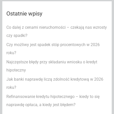
k
Ostatnie wpisy
a
j
Co dalej z cenami nieruchomości – czekają nas wzrosty
d
czy spadki?
l
Czy możliwy jest spadek stóp procentowych w 2026
a
roku?
:
Najczęstsze błędy przy składaniu wniosku o kredyt
hipoteczny
Jak banki naprawdę liczą zdolność kredytową w 2026
roku?
Refinansowanie kredytu hipotecznego – kiedy to się
naprawdę opłaca, a kiedy jest błędem?