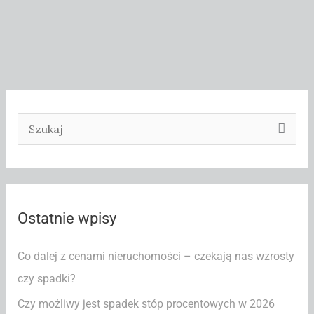
S
z
u
k
Ostatnie wpisy
a
j
Co dalej z cenami nieruchomości – czekają nas wzrosty
d
czy spadki?
l
Czy możliwy jest spadek stóp procentowych w 2026
a