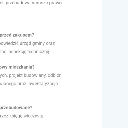
jeśli przebudowa narusza prawo
 przed zakupem?
odwiedzić urząd gminy oraz
ać inspekcję techniczną.
dowy mieszkania?
ch, projekt budowlany, odbiór
owlanego oraz inwentaryzacja
e przebudowane?
zez księgę wieczystą.