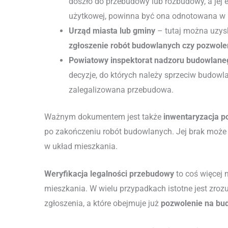
doszło do przebudowy lub rozbudowy, a jej 
użytkowej, powinna być ona odnotowana w 
Urząd miasta lub gminy
– tutaj można uzy
zgłoszenie robót budowlanych czy pozwol
Powiatowy inspektorat nadzoru budowlane
decyzje, do których należy sprzeciw budowla
zalegalizowana przebudowa.
Ważnym dokumentem jest także
inwentaryzacja 
po zakończeniu robót budowlanych. Jej brak może ś
w układ mieszkania.
Weryfikacja legalności przebudowy
to coś więcej n
mieszkania. W wielu przypadkach istotne jest zroz
zgłoszenia, a które obejmuje już
pozwolenie na b