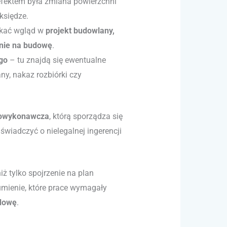
efektem była zmiana powierzchni
księdze.
skać wgląd w
projekt budowlany,
enie na budowę
.
go
– tu znajdą się ewentualne
ny, nakaz rozbiórki czy
powykonawcza
, którą sporządza się
wiadczyć o nielegalnej ingerencji
iż tylko spojrzenie na plan
umienie, które prace wymagały
udowę
.