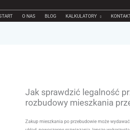
START
O NAS
BLOG
KALKULATORY
KONTAK
Jak sprawdzić legalność p
rozbudowy mieszkania pr
Zakup mieszkania po przebudowie może wydawać si
układ, nowoczesne rozwiązania, lepsze wykorzystan