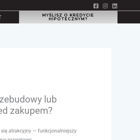
MYŚLISZ O KREDYCIE
T
HIPOTECZNYM?
rzebudowy lub
zed zakupem?
ę atrakcyjny — funkcjonalniejszy
ie przestrzeni.